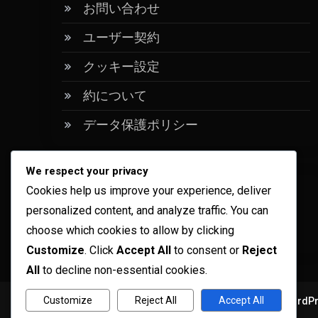
お問い合わせ
ユーザー契約
クッキー設定
約について
データ保護ポリシー
We respect your privacy
Cookies help us improve your experience, deliver
Language
personalized content, and analyze traffic. You can
choose which cookies to allow by clicking
Japanese
▾
Customize
. Click
Accept All
to consent or
Reject
All
to decline non-essential cookies.
Customize
Reject All
Accept All
Copyright © ogma blog 2026
Proudly powered by WordP