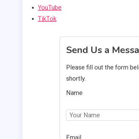
YouTube
TikTok
Send Us a Mess
Please fill out the form be
shortly.
Name
Email