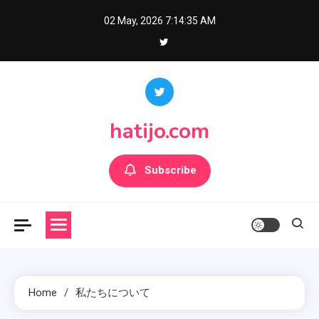
Skip
02 May, 2026
7:14:35 AM
to
content
hatijo.com
Subscribe
Home
私たちについて