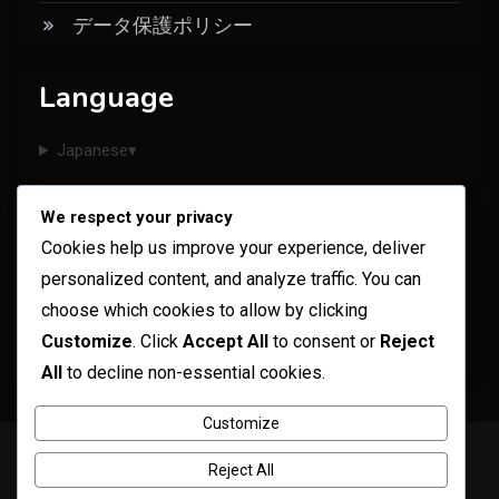
データ保護ポリシー
Language
Japanese
▾
We respect your privacy
Categories
Cookies help us improve your experience, deliver
personalized content, and analyze traffic. You can
ペット用品の選び方の理由
choose which cookies to allow by clicking
Customize
. Click
Accept All
to consent or
Reject
ペット用品購入時のプロセス
All
to decline non-essential cookies.
Customize
Copyright © ogma blog 2026
Proudly powered by WordPress
|
Reject All
Theme: ogma-blog by
Mystery Themes
.